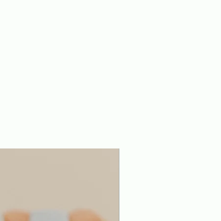
ão para crianças um pouco
 que estão sendo introduzidas
ática. Nessa parte, as crianças
azer contas com as plaquinhas
10 usando as bolinhas para
 ou jogar sem as bolinhas com
até 20. Esperamos ajudar os
os nessa fase de aprendizado!