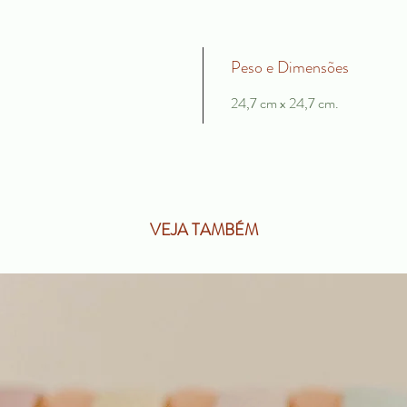
subtraç
maiores
à matem
Peso e Dimensões
podem f
24,7 cm x 24,7 cm.
de 1 a 
ajudar,
contas 
pequen
VEJA TAMBÉM