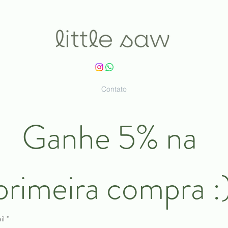
Contato
Ganhe 5% na 
primeira compra :
il
*