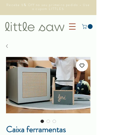
Receba 5% Off no seu primeiro pedido - Use
o cupom LITTLE5
⁠Caixa ferramentas