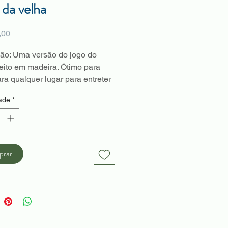
 da velha
Preço
,00
ão: Uma versão do jogo do
feito em madeira. Ótimo para
ara qualquer lugar para entreter
enos, estimulando o raciocínio
ade
*
forma divertida!
com uma placa de madeira com
órias, 4 blocos com X e 4 blocos
rar