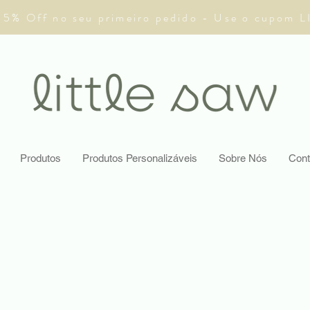
 5% Off no seu primeiro pedido - Use o cupom 
Produtos
Produtos Personalizáveis
Sobre Nós
Cont