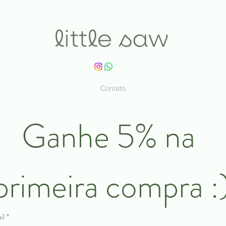
Contato
Ganhe 5% na 
primeira compra :
il
*