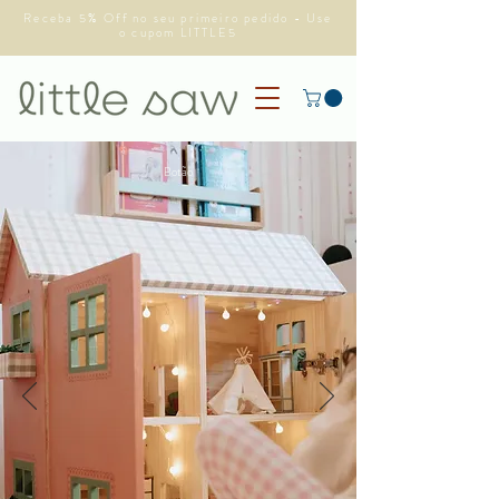
Receba 5% Off no seu primeiro pedido - Use
o cupom LITTLE5
Botão