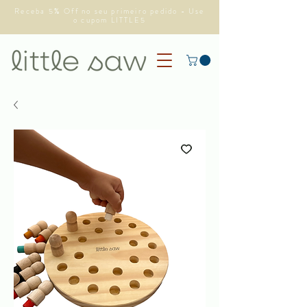
Receba 5% Off no seu primeiro pedido - Use
o cupom LITTLE5