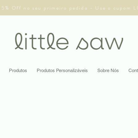
 5% Off no seu primeiro pedido - Use o cupom 
Produtos
Produtos Personalizáveis
Sobre Nós
Cont