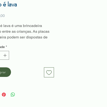
 é lava
Preço
,00
é lava é uma brincadeira
 entre as crianças. As placas
ira podem ser dispostas de
s formas e as crianças precisam
ade
*
e uma para a outra sem pisar no
com 8 placas de madeira em 4
iferentes. Possui antiderrapante!
rar