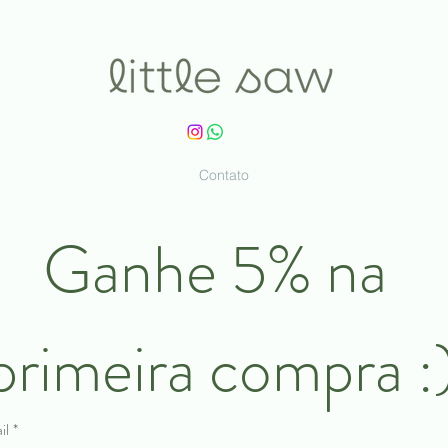
Contato
Ganhe 5% na 
primeira compra :
il
*